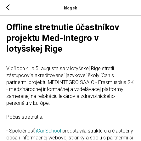
blog sk
Offline stretnutie účastníkov
projektu Med-Integro v
lotyšskej Rige
V dňoch 4. a 5. augusta sa v lotyšskej Rige stretli
zástupcovia akreditovanej jazykovej školy iCan s
partnermi projektu MEDINTEGRO SAAIC - Erasmusplus SK
- medzinárodnej informačnej a vzdelávacej platformy
zameranej na relokáciu lekárov a zdravotníckeho
personálu v Európe.
Počas stretnutia:
- Spoločnosť
iCanSchool
predstavila štruktúru a čiastočný
obsah informačnej webovej stránky a spolu s partnermi si