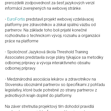
prerozdelili zodpovednost za šesť jazykových verzií
informácií zverejnených na webovej stránke.
-
EuroFortis
predstavil projekt webovej vzdelávacej
platformy pre zdravotníkov a získal spätnú väzbu od
partnerov. Na základe toho boli prijaté konečné
rozhodnutia o technickom vývoji, rozsahu a organizácii
práce na platforme
- Spoločnosť Jazyková škola Threshold Training
Associates predstavila svoje plány týkajúce sa metodiky
odbornej prípravy a vývoja interaktívneho obsahu
odbornej prípravy.
- Medzinárodná asociácia lekárov a zdravotníkov na
Slovensku oboznámil partnerov so špecifikami z pohľadu
legislatívy, ktoré bude potrebné zo strany partnerov z
jednotlivých krajín doplniť do platformy.
Na záver stretnutia projektový tím dohodol pravidlá