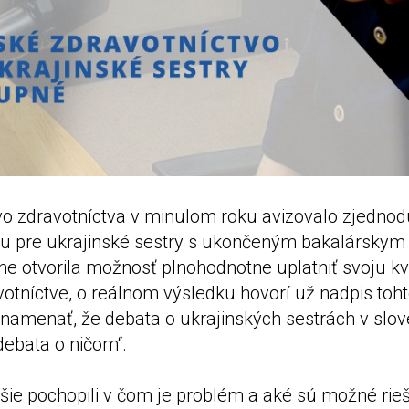
tvo zdravotníctva v minulom roku avizovalo zjedno
u pre ukrajinské sestry s ukončeným bakalárskym
ne otvorila možnosť plnohodnotne uplatniť svoju kva
tníctve, o reálnom výsledku hovorí už nadpis toht
oznamenať, že debata o ukrajinských sestrách v sl
„debata o ničom“.
ie pochopili v čom je problém a aké sú možné rieš