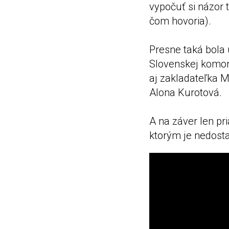
vypočuť si názor 
čom hovoria).
Presne taká bola 
Slovenskej komory
aj zakladateľka M
Alona Kurotová.
A na záver len pri
ktorým je nedosta