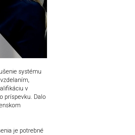
dušenie systému
 vzdelaním,
lifikáciu v
o príspevku. Dalo
ovenskom
enia je potrebné