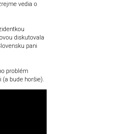
zrejme vedia o
ezidentkou
rovou diskutovala
Slovensku pani
ebo problém
 (a bude horšie).