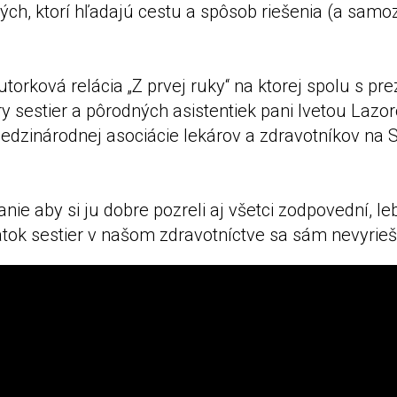
tých, ktorí hľadajú cestu a spôsob riešenia (a samo
utorková relácia „Z prvej ruky“ na ktorej spolu s pr
 sestier a pôrodných asistentiek pani Ivetou Lazo
edzinárodnej asociácie lekárov a zdravotníkov na 
anie aby si ju dobre pozreli aj všetci zodpovední, l
tok sestier v našom zdravotníctve sa sám nevyrieši