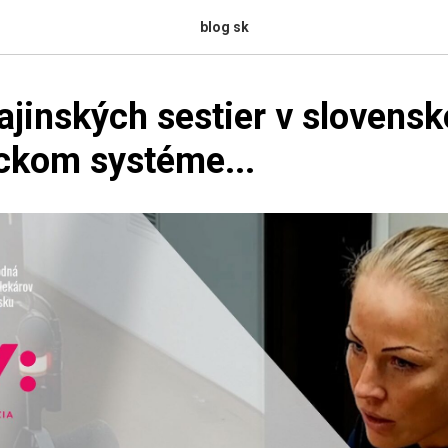
blog sk
jinských sestier v slovens
ckom systéme...