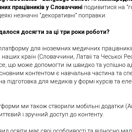
чних працівників у Словаччині
подивитися на "го
еякі незначні "декоративні" поправки.
алося досягти за ці три роки роботи?
латформу для іноземних медичних працівників
наших країн (Словаччини, Латвії та Чеської Рес
се, що може допомогти їм швидко та успішно а
 Основним контентом є навчальна частина та сп
а підготовка для медиків у формі курсів та ел
тформи ми також створили мобільні додатки (And
ттєвий і зручний доступ до контенту.
ид освіти має свої особливості та відносно мал