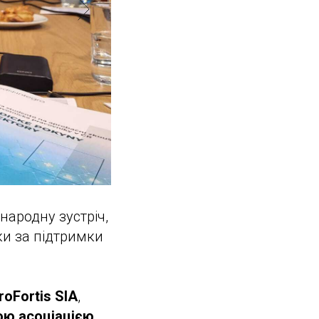
народну зустріч,
ки за підтримки
roFortis SIA
,
ю асоціацією