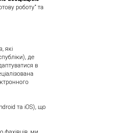
тову роботу" та
, які
публіки), де
даптуватися в
еціалізована
ектронного
roid та iOS), що
о фахівців, ми