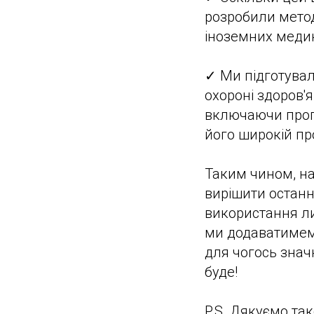
розробили метод
іноземних медик
✓ Ми підготувал
охороні здоров'я
включаючи пропо
його широкій пр
Таким чином, н
вирішити останні
використання ли
ми додаватимемо
для чогось знач
буде!
P.S. Дякуємо та