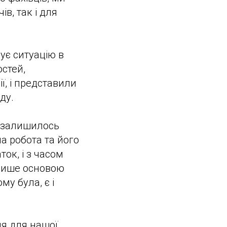
в, так і для
ує ситуацію в
остей,
, і представили
ду.
 (залишилось
ма робота та його
ок, і з часом
 лише основою
у була, є і
я для нашої