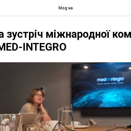
blog ua
 зустріч міжнародної ко
 MED-INTEGRO