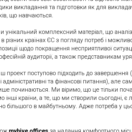
ики викладання та підготовки як для викладачі
ів, що навчаються.
и унікальний комплексний матеріал, що аналіз
 в різних країнах ЄС з погляду потреб і можлив
зиції щодо покращення несприятливої ситуації
офесійній аудиторії, а також представникам уря
аш проект поступово підходить до завершення
 адміністративні та фінансові питання), але са
ше починаються. Ми віримо, що це тільки почат
 інші країни, а те, що ми створили сьогодні, є
но більшого в майбутньому. Адже потреба у цьом
кож
myhive offices
за надання комфортного місц