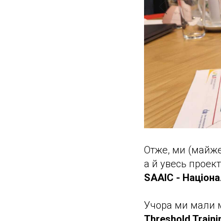
Отже, ми (майже
а й увесь проек
SAAIC - Націон
Учора ми мали 
Threshold Train