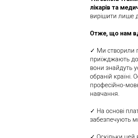
лікарів та меди
вирішити лише д
Отже, що нам вд
✓ Ми створили п
приїжджають до 
вони знайдуть у
обраній країні.
професійно-мовн
навчання.
✓ На основі пла
забезпечують ми
✓ Оскільки цей в