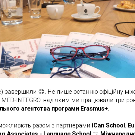
) завершили 😊. Не лише останню офіційну між
т MED-INTEGRO, над яким ми працювали три ро
ального агентства програми Erasmus+
.
можливість разом з партнерами
iCan School
,
Eu
ing Associates - Language School
та
Міжнародно