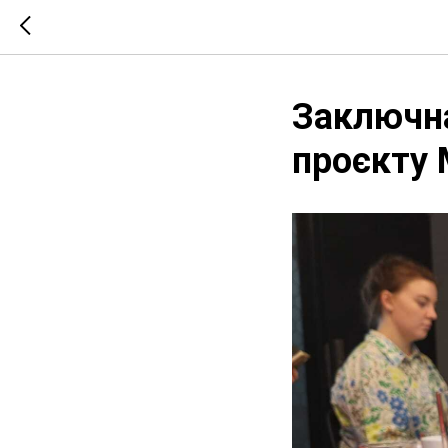
Заключна
проєкту