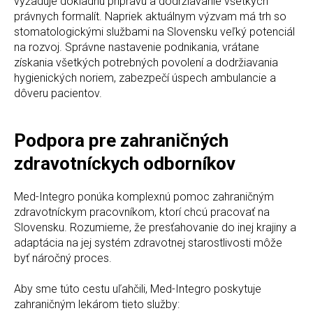
vyžaduje dôkladnú prípravu a dodržiavanie všetkých
právnych formalít. Napriek aktuálnym výzvam má trh so
stomatologickými službami na Slovensku veľký potenciál
na rozvoj. Správne nastavenie podnikania, vrátane
získania všetkých potrebných povolení a dodržiavania
hygienických noriem, zabezpečí úspech ambulancie a
dôveru pacientov.
Podpora pre zahraničných
zdravotníckych odborníkov
Med-Integrо ponúka komplexnú pomoc zahraničným
zdravotníckym pracovníkom, ktorí chcú pracovať na
Slovensku. Rozumieme, že presťahovanie do inej krajiny a
adaptácia na jej systém zdravotnej starostlivosti môže
byť náročný proces.
Aby sme túto cestu uľahčili, Med-Integrо poskytuje
zahraničným lekárom tieto služby: