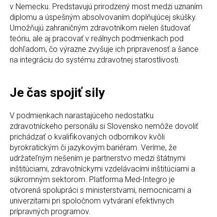
v Nemecku. Predstavujú prirodzený most medzi uznaním
diplomu a úspešným absolvovaním doplňujúcej skúšky.
Umožňujú zahraničným zdravotníkom nielen študovať
teóriu, ale aj pracovať v reálnych podmienkach pod
dohľadom, čo výrazne zvyšuje ich pripravenosť a šance
na integráciu do systému zdravotnej starostlivosti.
Je čas spojiť sily
V podmienkach narastajúceho nedostatku
zdravotníckeho personálu si Slovensko nemôže dovoliť
prichádzať o kvalifikovaných odborníkov kvôli
byrokratickým či jazykovým bariéram. Veríme, že
udržateľným riešením je partnerstvo medzi štátnymi
inštitúciami, zdravotníckymi vzdelávacími inštitúciami a
súkromným sektorom. Platforma Med-Integro je
otvorená spolupráci s ministerstvami, nemocnicami a
univerzitami pri spoločnom vytváraní efektívnych
prípravných programov.