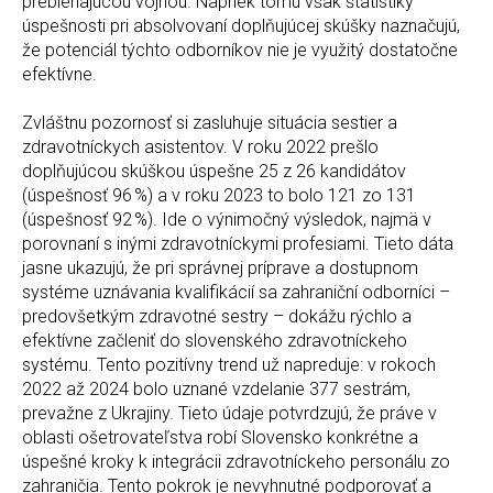
prebiehajúcou vojnou. Napriek tomu však štatistiky
úspešnosti pri absolvovaní doplňujúcej skúšky naznačujú,
že potenciál týchto odborníkov nie je využitý dostatočne
efektívne.
Zvláštnu pozornosť si zasluhuje situácia sestier a
zdravotníckych asistentov. V roku 2022 prešlo
doplňujúcou skúškou úspešne 25 z 26 kandidátov
(úspešnosť 96 %) a v roku 2023 to bolo 121 zo 131
(úspešnosť 92 %). Ide o výnimočný výsledok, najmä v
porovnaní s inými zdravotníckymi profesiami. Tieto dáta
jasne ukazujú, že pri správnej príprave a dostupnom
systéme uznávania kvalifikácií sa zahraniční odborníci –
predovšetkým zdravotné sestry – dokážu rýchlo a
efektívne začleniť do slovenského zdravotníckeho
systému. Tento pozitívny trend už napreduje: v rokoch
2022 až 2024 bolo uznané vzdelanie 377 sestrám,
prevažne z Ukrajiny. Tieto údaje potvrdzujú, že práve v
oblasti ošetrovateľstva robí Slovensko konkrétne a
úspešné kroky k integrácii zdravotníckeho personálu zo
zahraničia. Tento pokrok je nevyhnutné podporovať a