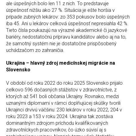
ale úspešných bolo len 11 z nich. To predstavuje
úspešnosť nižšiu ako 27 %. Situácia je ešte horšia v
prípade zubných lekárov: zo 353 pokusov bolo úspešných
iba 45. Ani u lekárov celková úspešnosť nepresiahla 42 %.
Tieto čísla poukazujú na výrazné akademické či jazykové
bariéry, nedostatočnú prípravu kandidátov alebo aj na to,
že samotný systém nie je dostatočne prispôsobený
uchádzačom zo zahraničia.
Ukrajina – hlavný zdroj medicínskej migrácie na
Slovensko
V období od roku 2022 do roku 2025 Slovensko prijalo
celkovo 596 dočasných stážistov v zdravotníctve, z
ktorých až 541 boli občania Ukrajiny. Rovnako, medzi
uznanými diplomami v rámci doplňujúcej skúšky tvorili
Ukrajinci drvivú väčšinu: 230 lekárov v roku 2022, 204 v
roku 2023 a 153 v roku 2024. Ukrajina tak zostáva
dominantným zdrojom príchodu kvalifikovaných
zdravotníckych pracovníkov, čo úzko súvisí aj s