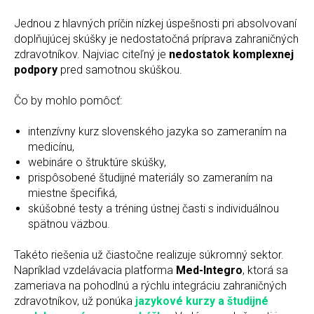
Jednou z hlavných príčin nízkej úspešnosti pri absolvovaní
doplňujúcej skúšky je nedostatočná príprava zahraničných
zdravotníkov. Najviac citeľný je
nedostatok komplexnej
podpory
pred samotnou skúškou.
Čo by mohlo pomôcť:
intenzívny kurz slovenského jazyka so zameraním na
medicínu,
webináre o štruktúre skúšky,
prispôsobené študijné materiály so zameraním na
miestne špecifiká,
skúšobné testy a tréning ústnej časti s individuálnou
spätnou väzbou.
Takéto riešenia už čiastočne realizuje súkromný sektor.
Napríklad vzdelávacia platforma
Med-Integro
, ktorá sa
zameriava na pohodlnú a rýchlu integráciu zahraničných
zdravotníkov, už ponúka
j
azykové kurzy a študijné