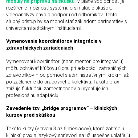
moduly na prípravu na skúšku
. V pláne spoločnosti je
rozšírenie možností systému o simulácie skúšok,
videoanalýzy chýb a podporu od odborníkov. Tento
sľubný prístup by sa mohol stať základom partnerstiev s
univerzitami a štátnymi inštitúciami.
Vymenovanie koordinátorov integrácie v
zdravotníckych zariadeniach
Vymenovaní koordinátori (napr. mentori pre integráciu)
môžu zohrávať kľúčovú úlohu pri adaptácii zahraničných
zdravotníkov – od pomocí s administratívnymi krokmi až
po začlenenie do pracovného kolektívu. Takáto prax
znižuje fluktuáciu zamestnancov a urýchľuje ich
profesionálnu adaptáciu.
Zavedenie tzv. „bridge programov“ – klinických
kurzov pred skúškou
Takéto kurzy (v trvaní 3 až 6 mesiacov), ktoré zahŕňajú
klinickú prax a jazykový sprievod, sa už úspešne uplatňujú