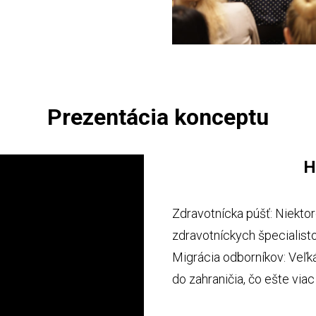
Prezentácia konceptu
H
Zdravotnícka púšť: Niekto
zdravotníckych špecialistov
Migrácia odborníkov: Veľk
do zahraničia, čo ešte via