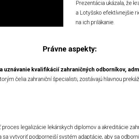
Prezentácia ukázala, že k
a Lotyšsko efektívnejšie r
na ich prilákanie.
Právne aspekty:
a uznávanie kvalifikácií zahraničných odborníkov, admi
 ktorým čelia zahraniční špecialisti, zostávajú hlavnou preká
ť proces legalizácie lekárskych diplomov a akreditácie za
a vytvoriť podpornejší systém adaptácie, aby sa odborníci 