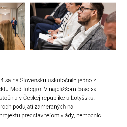
4 sa na Slovensku uskutočnilo jedno z
jektu Med-Integro. V najbližšom čase sa
točnia v Českej republike a Lotyšsku,
z troch podujatí zameraných na
projektu predstaviteľom vlády, nemocníc