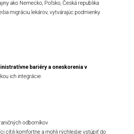
rajiny ako Nemecko, Poľsko, Česká republika
iešia migráciu lekárov, vytvárajúc podmienky
nistratívne bariéry a oneskorenia v
žkou ich integrácie.
hraničných odborníkov.
cítili komfortne a mohli rýchlejšie vstúpiť do