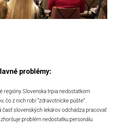
lavné problémy:
ré regióny Slovenska trpia nedostatkom
, čo z nich robí "zdravotnícke púšte".
á časť slovenských lekárov odchádza pracovať
c zhoršuje problém nedostatku personálu.