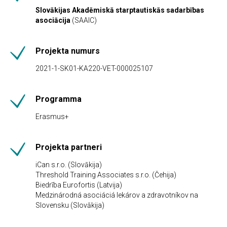
Slovākijas Akadēmiskā starptautiskās sadarbības
asociācija
(SAAIC)
Projekta numurs
2021-1-SK01-KA220-VET-000025107
Programma
Erasmus+
Projekta partneri
iCan s.r.o. (Slovākija)
Threshold Training Associates s.r.o. (Čehija)
Biedrība Eurofortis (Latvija)
Medzinárodná asociáciá lekárov a zdravotníkov na
Slovensku (Slovākija)