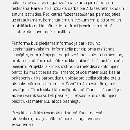
sāksies tiešsaistes sagatavošanas kursa pirmā posma
testēšana. Paralēli tiks uzsākts darbs pie 2. fāzes tehniskās un
satura izstrādes. Pēc katras fāzes testēšanas, pamatojoties
uz atsauksmēm, komentāriem un ieteikumiem, platforma un
mobilā lietotne tiks pārveidota. Tīmekļa vietne un mobilā
lietotne būs savstarpēji saistītas.
Platformā būs pieejama informācija par katru no
iesaistītajām valstīm - informācija par diploma atzīšanas
iespējām, informācija par sagatavošanas valodu kursiem un,
protams, mācību materiāli, kas tiks publicēti tiešsaistē un būs
pieejami. Projekta laikā tiks izstrādāta metodika skolotājiem
par to, kā mācīt tiešsaistē, izmantojot šos materiālus, kas arī
pakāpeniski tiks pārbaudīta un pielāgota atbilstoši skolotāju
atsauksmēm un ieteikumiem. Šobrīd mēs uzskatām, ka ir
svarīgi, lai šī metodika tiktu pielāgota mācīšanai tiešsaistē, jo
aizvien vairāk kursu tiek pasniegti tiešsaistē un skolotājiem
bieži trūkst materiālu, lai tos pasniegtu.
Projekta laikā tiks izveidots arī pamācības materiāls
studentiem, lai viņi zinātu, kā pareizi sagatavoties
eksāmenam.