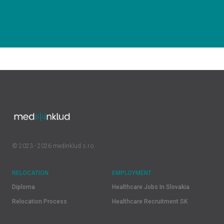
© 2023 - 2026 medinklud s.r.o.
RELOCATION
EMPLOYMENT
Diploma
Healthcare Jobs In Slovakia
Relocation Process
Healthcare Recruitment SK