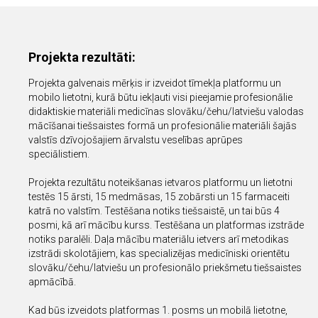
Projekta rezultāti:
Projekta galvenais mērķis ir izveidot tīmekļa platformu un
mobilo lietotni, kurā būtu iekļauti visi pieejamie profesionālie
didaktiskie materiāli medicīnas slovāku/čehu/latviešu valodas
mācīšanai tiešsaistes formā un profesionālie materiāli šajās
valstīs dzīvojošajiem ārvalstu veselības aprūpes
speciālistiem.
Projekta rezultātu noteikšanas ietvaros platformu un lietotni
testēs 15 ārsti, 15 medmāsas, 15 zobārsti un 15 farmaceiti
katrā no valstīm. Testēšana notiks tiešsaistē, un tai būs 4
posmi, kā arī mācību kurss. Testēšana un platformas izstrāde
notiks paralēli. Daļa mācību materiālu ietvers arī metodikas
izstrādi skolotājiem, kas specializējas medicīniski orientētu
slovāku/čehu/latviešu un profesionālo priekšmetu tiešsaistes
apmācībā.
Kad būs izveidots platformas 1. posms un mobilā lietotne,