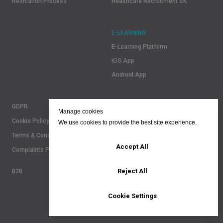
Relocation Process
Healthcare Recruitment SK
E-LEARNING
E-Learning Platform
IOS App
Android App
GDPR
Manage cookies
Cookie Policy
We use cookies to provide the best site experience.
Terms & Conditions
Accept All
Complaints Policy
Reject All
B2B
Cookie Settings