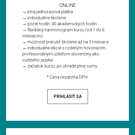
ONLINE
→ plná jednorazová platba
→ individuálne školenie
→ počet hodín: 40 akademických hodín
→ flexibilný harmonogram kurzu (od 1 do 6
mesiacov)
→ možnosť prerušiť školenie až na 3 mesiace
→ individuálne lekcie s rodeným hovoriacim,
profesionálnym učiteľom slovenčiny ako
cudzieho jazyka
→ začiatok kurzu: po úhrade plnej sumy
* Cena nezahŕňa DPH.
PRIHLÁSIŤ SA