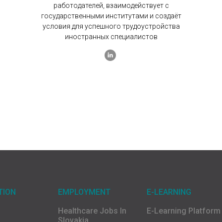
работодателей, взаимодействует с
государственными институтами и создаёт
условия для успешного трудоустройства
иностранных специалистов
TION
EMPLOYMENT
E-LEARNING
Healthcare Jobs In
E-Learning Platform
Slovakia