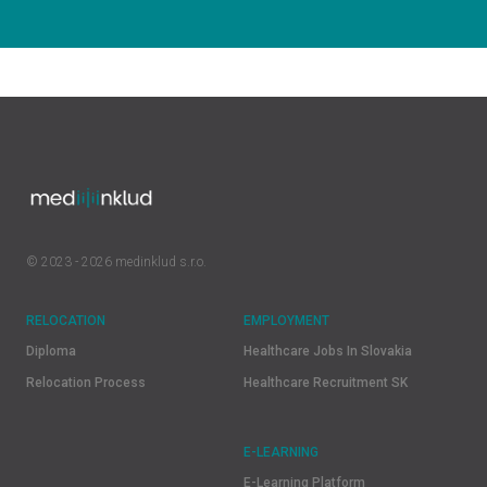
© 2023 - 2026 medinklud s.r.o.
RELOCATION
EMPLOYMENT
Diploma
Healthcare Jobs In Slovakia
Relocation Process
Healthcare Recruitment SK
E-LEARNING
E-Learning Platform