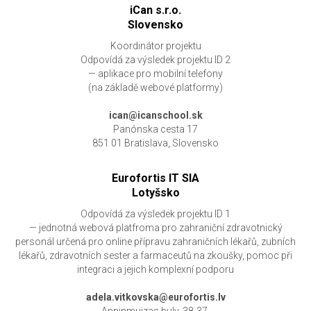
iCan s.r.o.
Slovensko
Koordinátor projektu
Odpovídá za výsledek projektu ID 2
— aplikace pro mobilní telefony
(na základě webové platformy)
ican@icanschool.sk
Panónska cesta 17
851 01 Bratislava, Slovensko
Eurofortis IT SIA
Lotyšsko
Odpovídá za výsledek projektu ID 1
— jednotná webová platfroma pro zahraniční zdravotnický
personál určená pro online přípravu zahraničních lékařů, zubních
lékařů, zdravotních sester a farmaceutů na zkoušky, pomoc při
integraci a jejich komplexní podporu
adela.vitkovska@eurofortis.lv