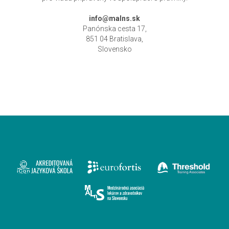
info@malns.sk
Panónska cesta 17,
851 04 Bratislava,
Slovensko