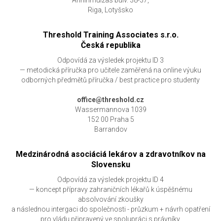
Anninmuizas bulv. 38-37,
Riga, Lotyšsko
Threshold Training Associates s.r.o.
Česká republika
Odpovídá za výsledek projektu ID 3
— metodická příručka pro učitele zaměřená na online výuku
odborných předmětů příručka / best practice pro studenty
office@threshold.cz
Wassermannova 1039
152 00 Praha 5
Barrandov
Medzinárodná asociáciá lekárov a zdravotníkov na
Slovensku
Odpovídá za výsledek projektu ID 4
— koncept přípravy zahraničních lékařů k úspěšnému
absolvování zkoušky
a následnou intergaci do společnosti - průzkum + návrh opatření
pro vládu připravený ve spolupráci s právníky.