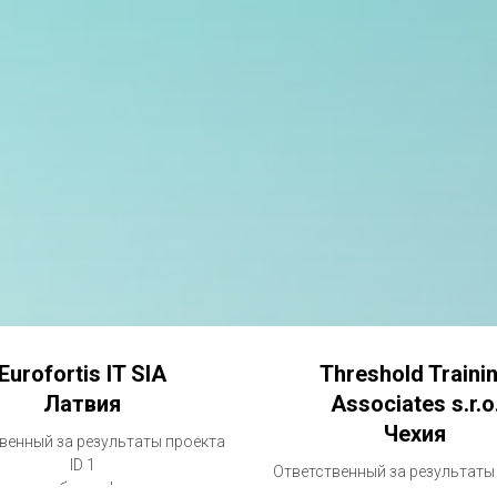
Eurofortis IT SIA
Threshold Traini
Латвия
Associates s.r.o
Чехия
венный за результаты проекта
ID 1
Ответственный за результаты
Единая веб-платформа для
ID 3