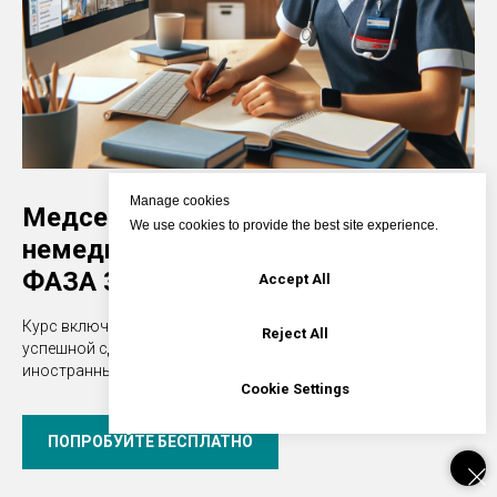
Manage cookies
Медсестры и другие специалисты
We use cookies to provide the best site experience.
немедицинских профессий
ФАЗА 3 | Самообучение
Accept All
Курс включает в себя основные темы, необходимые для
Reject All
успешной сдачи теста и разговорной части экзамена для
иностранных медсестер в Чехии.
Cookie Settings
ПОПРОБУЙТЕ БЕСПЛАТНО