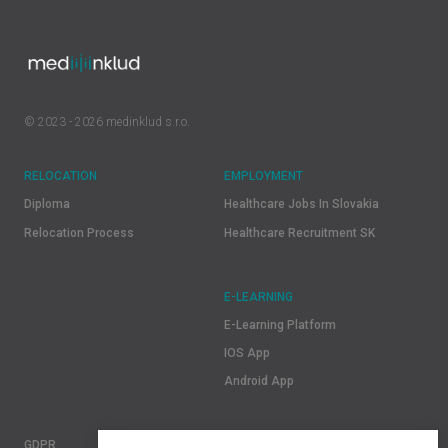
© 2023 - 2026 medinklud s.r.o.
RELOCATION
EMPLOYMENT
Diploma
Healthcare Jobs In Slovakia
Relocation Process
Healthcare Recruitment SK
E-LEARNING
E-Learning Platform
IOS App
Android App
GDPR