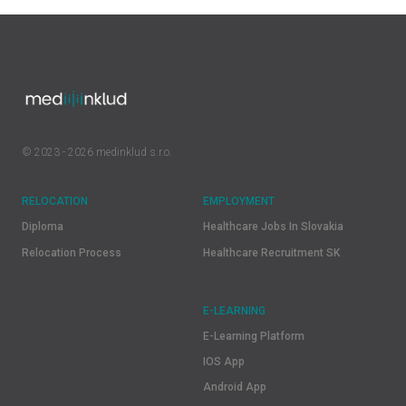
© 2023 - 2026 medinklud s.r.o.
RELOCATION
EMPLOYMENT
Diploma
Healthcare Jobs In Slovakia
Relocation Process
Healthcare Recruitment SK
E-LEARNING
E-Learning Platform
IOS App
Android App