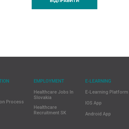
ВІДПРАВИТИ
TION
EMPLOYMENT
E-LEARNING
Healthcare Jobs In
E-Learning Platform
Slovakia
ion Process
IOS App
Healthcare
Recruitment SK
Android App