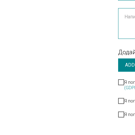
Додай
ADD
Я по
(GDP
Я по
Я по