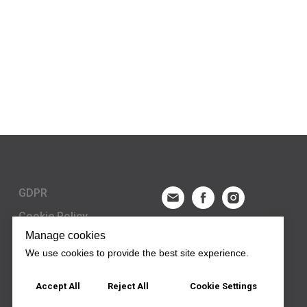
GDPR
Cookie Policy
Manage cookies
Terms & Conditions
We use cookies to provide the best site experience.
Complaints Policy
Accept All
Reject All
Cookie Settings
B2B