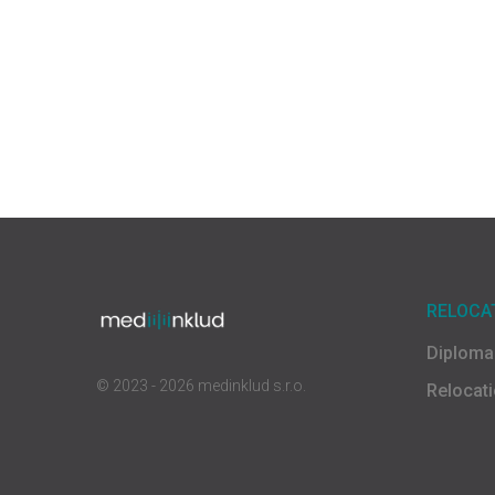
RELOCA
Diploma
© 2023 - 2026 medinklud s.r.o.
Relocat